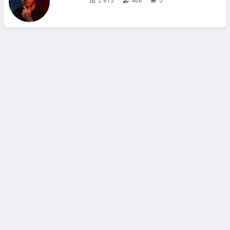
2 815
468
5