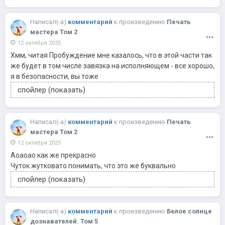
Написал(-a)
комментарий
к
произведению
Печать
мастера Том 2
12 октября 2025
Хмм, читая Пробуждение мне казалось, что в этой части так
же будет в том числе завязка на исполняющем - все хорошо,
я в безопасности, вы тоже
спойлер (показать)
А то там опасно и спасите, а тут опасно и бегите...
Хотя, если учесть, что фразу "Блау хранят Блау" можно
Написал(-a)
комментарий
к
произведению
Печать
понимать и так, что твари хранят заклинателей, а
мастера Том 2
заклинатели - тварей...
12 октября 2025
Аоаоао как же прекрасно
Чуток жутковато понимать, что это же буквально
спойлер (показать)
чьи-то родственники отзываются на зов
Написал(-a)
комментарий
к
произведению
Белое солнце
дознавателей. Том 5