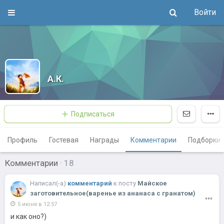
Войти
А.К.
Подписаться
Профиль
Гостевая
Награды
Комментарии
Подборки
Комментарии
·
18
Написал(-a)
комментарий
к
посту
Майское
заготовительное(варенье из ананаса с гранатом)
5 июня в 12:57
и как оно?)