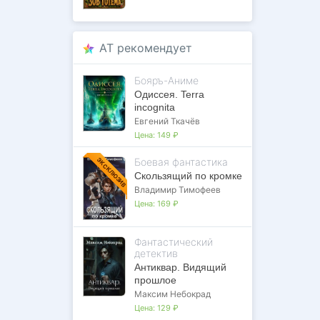
AT рекомендует
Бояръ-Аниме
Одиссея. Terra
incognita
Евгений Ткачёв
Цена:
149 ₽
Боевая фантастика
ЭКСКЛЮЗИВ
Скользящий по кромке
Владимир Тимофеев
Цена:
169 ₽
Фантастический
детектив
Антиквар. Видящий
прошлое
Максим Небокрад
Цена:
129 ₽