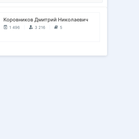
Коровников Дмитрий Николаевич
1 496
3 216
5