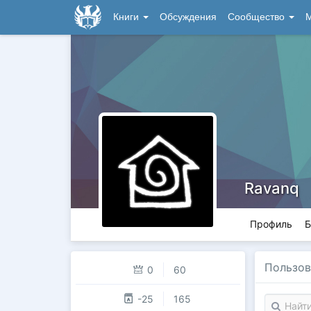
Книги
Обсуждения
Сообщество
М
Ravanq
Профиль
Б
Пользов
0
60
-25
165