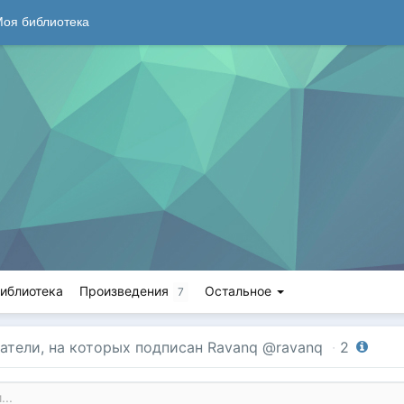
оя библиотека
иблиотека
Произведения
Остальное
7
атели, на которых подписан Ravanq @ravanq
·
2