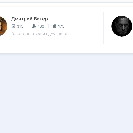
Дмитрий Витер
315
136
175
Вдохновляться и вдохновлять