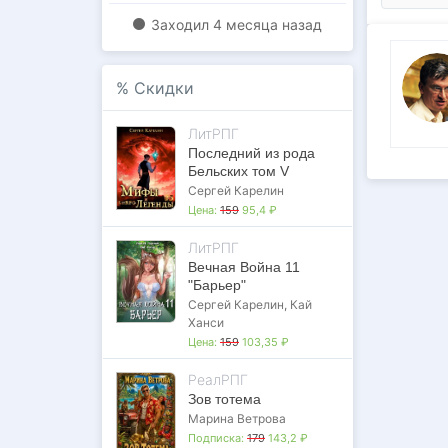
Заходил
4 месяца назад
%
Скидки
ЛитРПГ
Последний из рода
Бельских том V
Сергей Карелин
Цена:
159
95,4 ₽
ЛитРПГ
Вечная Война 11
"Барьер"
Сергей Карелин
,
Кай
Ханси
Цена:
159
103,35 ₽
РеалРПГ
Зов тотема
Марина Ветрова
Подписка:
179
143,2 ₽