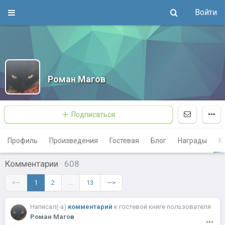
Войти
Роман Магов
Подписаться
Профиль
Произведения
Гостевая
Блог
Награды
К
Комментарии
·
608
<—
1
2
…
13
—>
Написал(-a)
комментарий
к
гостевой книге пользователя
Роман Магов