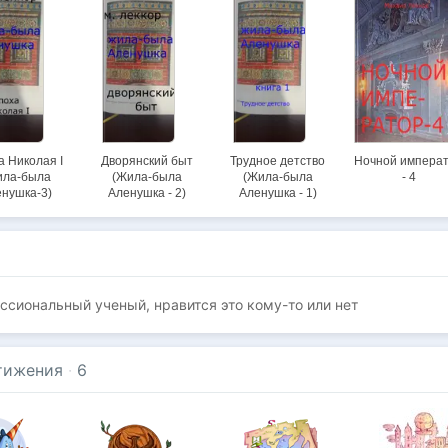
 Николая I
Дворянский быт
Трудное детство
Ночной импера
ила-была
(Жила-была
(Жила-была
- 4
нушка-3)
Аленушка - 2)
Аленушка - 1)
ессиональный ученый, нравится это кому-то или нет
тижения
·
6