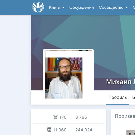
Книги
Обсуждения
Сообщество
М
Михаил 
Профиль
Б
Произв
170
8 765
11 060
244 024