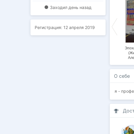
Заходил
день назад
Регистрация:
12 апреля 2019
Ночной император
Багровый закат
Его сиятельство
Эпоха
- 1
(назад в XIX век -3)
граф (назад в XIX
(Ж
век - 2)
Але
О себе
я - проф
Дос