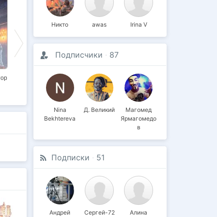
Никто
awas
Irina V
Подписчики
·
87
тор
Ночной император
Ночной император
Я оставляю вам
Но
- 3
- 2
жизнь
Nina
Д. Великий
Магомед
Bekhtereva
Ярмагомедо
в
Подписки
·
51
Андрей
Сергей-72
Алина