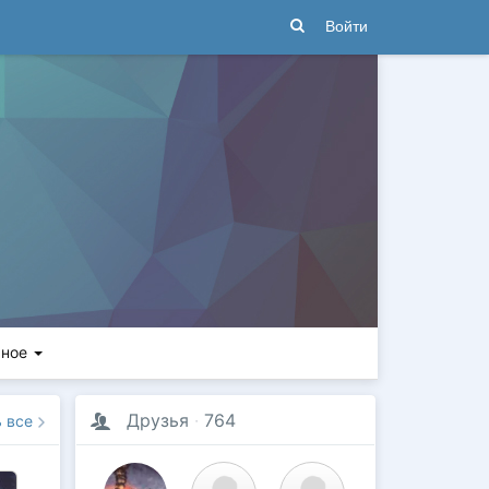
Войти
ьное
Друзья
·
764
ь все