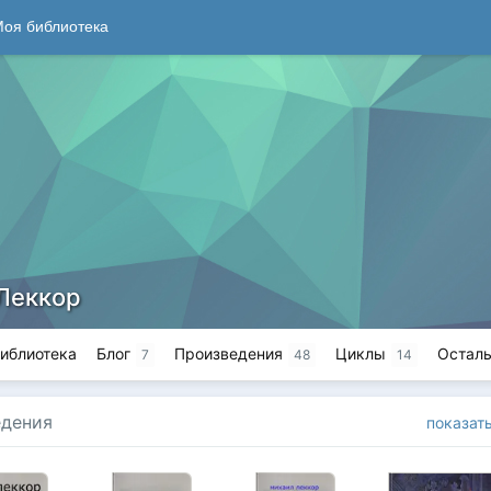
оя библиотека
Леккор
иблиотека
Блог
Произведения
Циклы
Остал
7
48
14
едения
показат