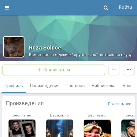
Войти
Roza Solnce
В моих произведениях "другое кино"- не всем по вкусу
Подписаться
Профиль
Произведения
Гостевая
Библиотека
Блог
Произведения
Показать все
Бесплатно
Бесплатно
Бесплатно
Беспл