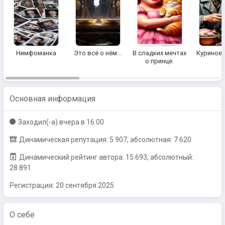
Нимфоманка
Это всё о нём...
В сладких мечтах
Куриное 
о принце.
Основная информация
Заходил(-a)
вчера в 16:00
Динамическая репутация: 5 907, абсолютная: 7 620
Динамический рейтинг автора: 15 693, абсолютный:
28 891
Регистрация:
20 сентября 2025
О себе