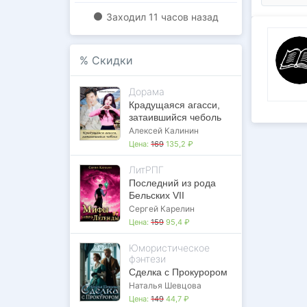
Заходил
11 часов назад
%
Скидки
Дорама
Крадущаяся агасси,
затаившийся чеболь
Алексей Калинин
Цена:
169
135,2 ₽
ЛитРПГ
Последний из рода
Бельских VII
Сергей Карелин
Цена:
159
95,4 ₽
Юмористическое
фэнтези
Сделка с Прокурором
Наталья Шевцова
Цена:
149
44,7 ₽