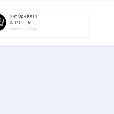
Кит Эри Клэр
878
1
Мистер Ноутбук