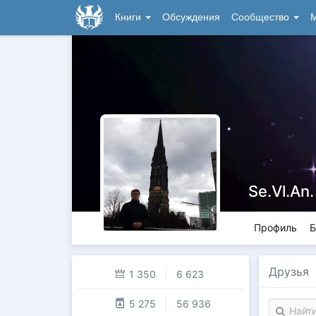
Книги
Обсуждения
Сообщество
М
Se.Vl.An.
Профиль
Б
Друзья
1 350
6 623
5 275
56 936