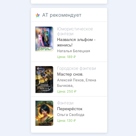
AT рекомендует
Юмористическое
фэнтези
Назвался эльфом -
женись!
Наталья Белецкая
Цена:
189 ₽
Городское фэнтези
Мастер снов.
Алексей Пехов
,
Елена
Бычкова
,
Цена:
250 ₽
Фэнтези
Перекрёсток
Ольга Свобода
Цена:
130 ₽