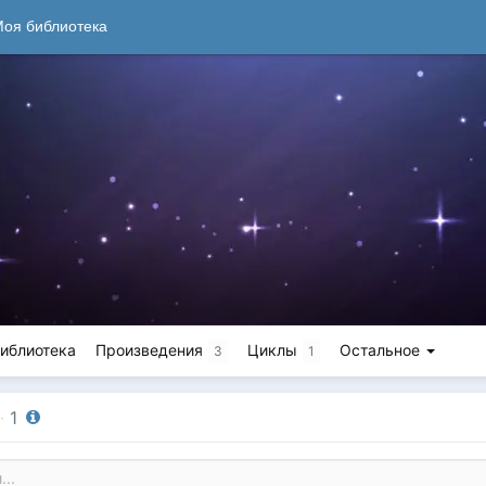
оя библиотека
иблиотека
Произведения
Циклы
Остальное
3
1
·
1