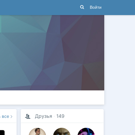
Войти
Друзья
·
149
ь все