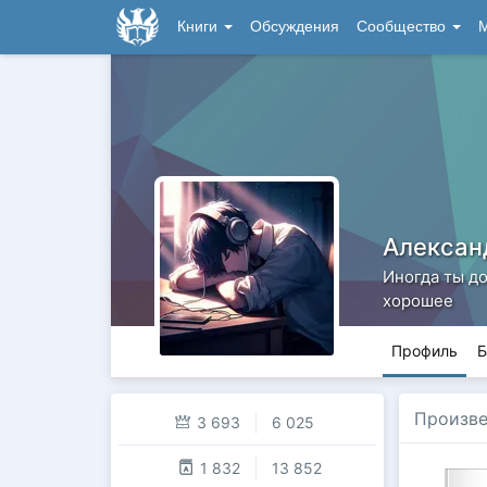
Книги
Обсуждения
Сообщество
М
Алексан
Иногда ты д
хорошее
Профиль
Б
Произв
3 693
6 025
1 832
13 852