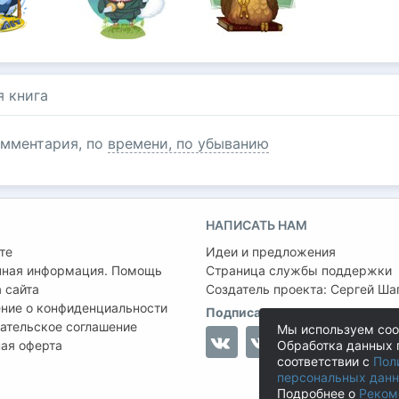
я книга
мментария, по
времени, по убыванию
НАПИСАТЬ НАМ
те
Идеи и предложения
чная информация. Помощь
Страница службы поддержки
 сайта
Создатель проекта:
Сергей Ша
ние о конфиденциальности
Подписаться на нас
ательское соглашение
Мы используем coo
ая оферта
Обработка данных 
соответствии с
Пол
персональных дан
Подробнее о
Реком