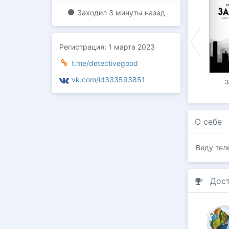
Заходил
3 минуты назад
Регистрация:
1 марта 2023
t.me/detectivegood
vk.com/id333593851
Окно спальни
Выпускной маньяк
4 дня до
З
Рождества
О себе
Веду тел
Дос