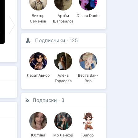
Виктор
Артём
Dinara Dante
Семёнов
Шаповалов
Подписчики
·
125
Выпускной маньяк
4 дня до
Занавес
Рождества
Лесат Авиор
Алёна
Веста Ван-
Гордеева
Вир
Подписки
·
3
Юстина
Мо Ленкор
Sango