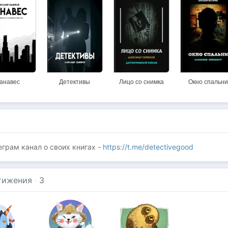
анавес
Детективы
Лицо со снимка
Окно спальни
еграм канал о своих книгах -
https://t.me/detectivegood
тижения
·
3