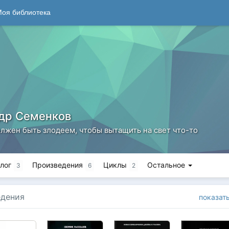
оя библиотека
др Семенков
олжен быть злодеем, чтобы вытащить на свет что-то
лог
Произведения
Циклы
Остальное
3
6
2
едения
показат