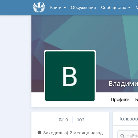
Книги
Обсуждения
Сообщество
М
Владими
Профиль
Б
Пользов
0
102
Заходил(-a)
2 месяца назад