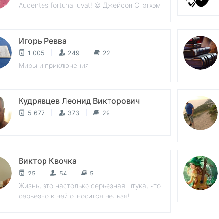
Audentes fortuna iuvat! © Джейсон Стэтхэм
Игорь Ревва
1 005
249
22
Миры и приключения
Кудрявцев Леонид Викторович
5 677
373
29
Виктор Квочка
25
54
5
Жизнь, это настолько серьезная штука, что
серьезно к ней относится нельзя!