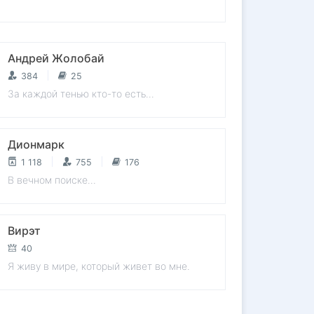
Андрей Жолобай
384
25
За каждой тенью кто-то есть...
Дионмарк
1 118
755
176
В вечном поиске...
Вирэт
40
Я живу в мире, который живет во мне.