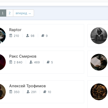
1
2
вперед →
Raptor
210
98
9
Ракс Смирнов
2 840
469
5
Алексей Трофимов
350
291
10