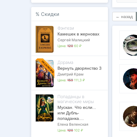
%
Скидки
← назад
Фэнтези
Камешек в жерновах
Сергей Малицкий
Цена:
120
60 ₽
Дорама
ЭКСКЛЮЗИВ
Вернуть дворянство 3
Дмитрий Крам
Цена:
159
111,3 ₽
Попаданцы в
магические миры
Мускан. Что если...
или Дубль-
попаданка....
Елена Веленская
Цена:
120
102 ₽