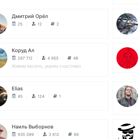
Дмитрий Орёл
25
12
2
Коруд Ал
297 712
4 955
48
Живем весело, умрем счастливо
Elias
45
124
1
Наиль Выборнов
935 099
3 612
66