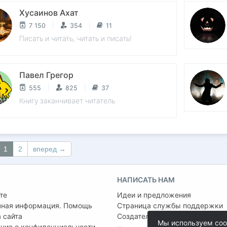
Хусаинов Ахат
7 150
354
11
Писать и читать, читать и писать!
Павел Грегор
555
825
37
Книгу заканчивает читатель
1
2
вперед →
НАПИСАТЬ НАМ
те
Идеи и предложения
чная информация. Помощь
Страница службы поддержки
 сайта
Создатель проекта:
Сергей Ша
Мы используем coo
ние о конфиденциальности