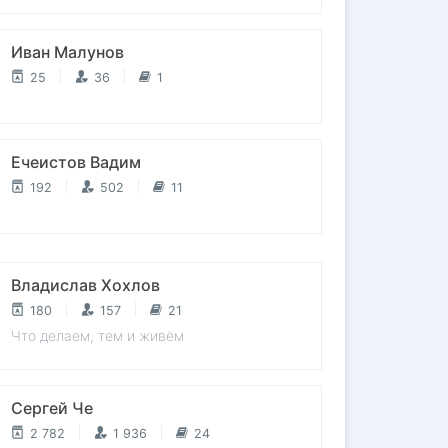
Иван Малунов
25
36
1
Ечеистов Вадим
192
502
11
Владислав Хохлов
180
157
21
Что делаем, тем и живём
Сергей Че
2 782
1 936
24