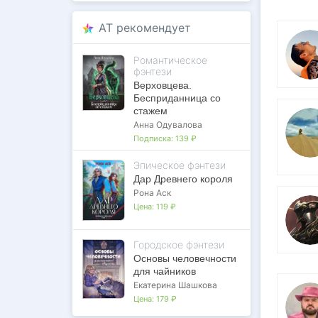
AT рекомендует
Романтическое
фэнтези
Верховцева.
Бесприданница со
стажем
Анна Одувалова
Подписка:
139 ₽
Эпическое фэнтези
Дар Древнего короля
Рона Аск
Цена:
119 ₽
Городское фэнтези
Основы человечности
для чайников
Екатерина Шашкова
Цена:
179 ₽