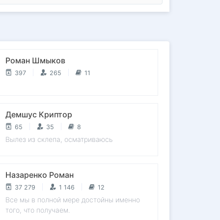
Роман Шмыков
397
265
11
Демшус Криптор
65
35
8
Вылез из склепа, осматриваюсь
Назаренко Роман
37 279
1 146
12
Все мы в полной мере достойны именно
того, что получаем.