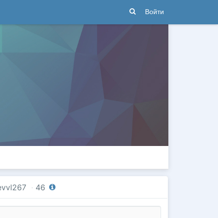
Войти
evvl267
·
46