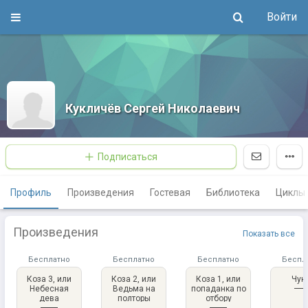
Войти
Кукличёв Сергей Николаевич
Подписаться
Профиль
Произведения
Гостевая
Библиотека
Циклы
Произведения
Показать все
Бесплатно
Бесплатно
Бесплатно
Беспл
Коза 3, или
Коза 2, или
Коза 1, или
Чук
Небесная
Ведьма на
попаданка по
дева
полторы
отбору
ставки