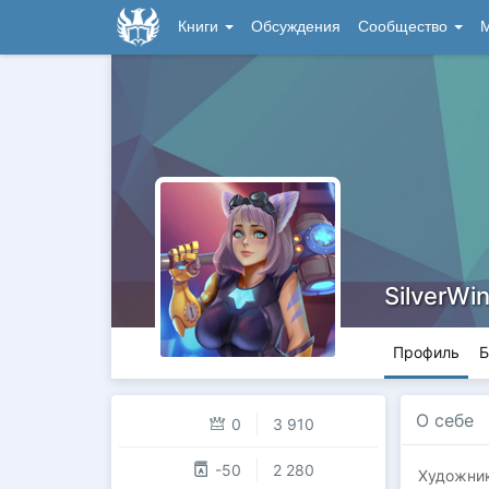
Книги
Обсуждения
Сообщество
М
SilverWi
Профиль
Б
О себе
0
3 910
-50
2 280
Художник