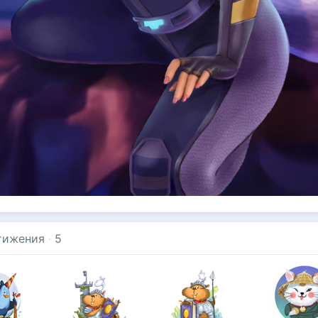
тижения
·
5