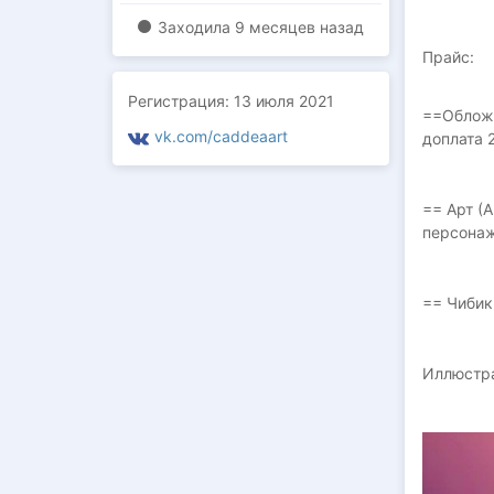
Заходилa
9 месяцев назад
Прайс:
Регистрация:
13 июля 2021
==Обложк
vk.com/caddeaart
доплата 
== Арт (
персонаж
== Чибик
Иллюстра