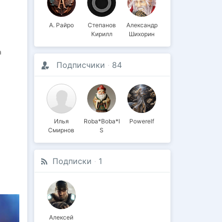
А. Райро
Степанов
Александр
Кирилл
Шихорин
а
Подписчики
·
84
Илья
Roba*Boba*I
Powerelf
Смирнов
S
Подписки
·
1
Алексей