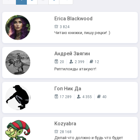
Erica Blackwood
3 824
Читаю книжки, пишу рецки! :)
Андрей Звягин
20
2 399
12
Рептилоиды атакуют!
Гоп Ник Да
17 289
4 355
40
Kozyabra
28 168
Делай что должно и будь что будет