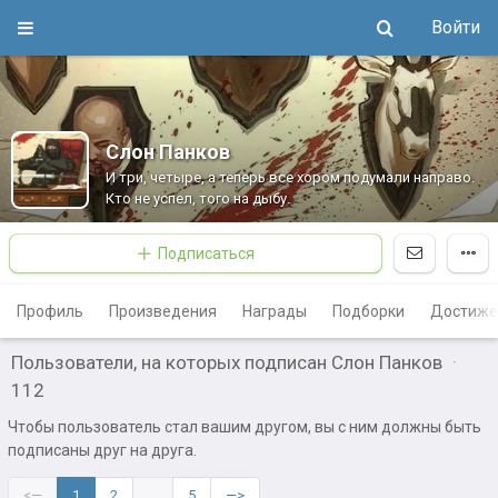
Войти
Слон Панков
И три, четыре, а теперь все хором подумали направо.
Кто не успел, того на дыбу.
Подписаться
Профиль
Произведения
Награды
Подборки
Достиже
Пользователи, на которых подписан Слон Панков
·
112
Чтобы пользователь стал вашим другом, вы с ним должны быть
подписаны друг на друга.
<—
1
2
…
5
—>