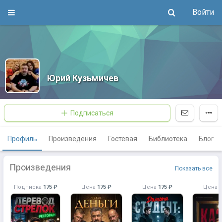
Войти
Юрий Кузьмичев
Подписаться
Профиль
Произведения
Гостевая
Библиотека
Блог
Произведения
Показать все
Подписка
175 ₽
Цена
175 ₽
Цена
175 ₽
Цена
1