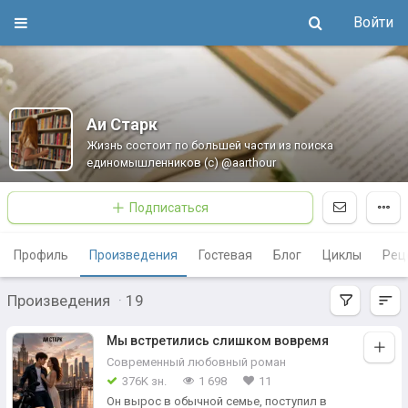
Войти
Аи Старк
Жизнь состоит по большей части из поиска
единомышленников (с) @aarthour
Подписаться
Профиль
Произведения
Гостевая
Блог
Циклы
Рец
Произведения
·
19
Мы встретились слишком вовремя
Современный любовный роман
376K зн.
1 698
11
Он вырос в обычной семье, поступил в