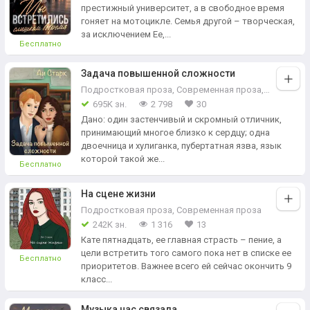
престижный университет, а в свободное время
гоняет на мотоцикле. Семья другой – творческая,
за исключением Ее,...
Бесплатно
Задача повышенной сложности
Подростковая проза
,
Современная проза
,
Драма
695K зн.
2 798
30
Дано: один застенчивый и скромный отличник,
принимающий многое близко к сердцу; одна
двоечница и хулиганка, пубертатная язва, язык
которой такой же...
Бесплатно
На сцене жизни
Подростковая проза
,
Современная проза
242K зн.
1 316
13
Кате пятнадцать, ее главная страсть – пение, а
цели встретить того самого пока нет в списке ее
Бесплатно
приоритетов. Важнее всего ей сейчас окончить 9
класс...
Музыка нас связала