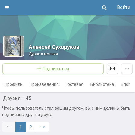
Войти
Алексей Сухоруков
Дурак и молния
Подписаться
Профиль
Произведения
Гостевая
Библиотека
Блог
Друзья
·
45
Чтобы пользователь стал вашим другом, вы с ним должны быть
подписаны друг на друга.
<—
1
2
—>