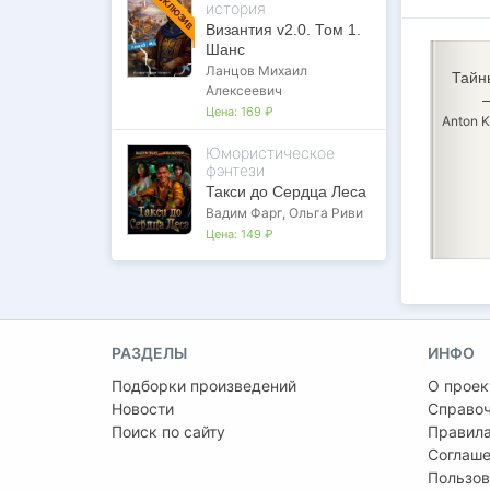
ЭКСКЛЮЗИВ
история
Византия v2.0. Том 1.
Шанс
Ланцов Михаил
Тайн
Алексеевич
Цена:
169 ₽
Anton 
Юмористическое
фэнтези
Такси до Сердца Леса
Вадим Фарг
,
Ольга Риви
Цена:
149 ₽
РАЗДЕЛЫ
ИНФО
Подборки произведений
О проек
Новости
Справо
Поиск по сайту
Правила
Соглаше
Пользов