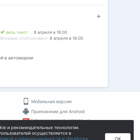
весь текст
8 апреля в 16:00
Впервые опубликовано:
8 апреля в 16:00
ей в автоаварии
Мобильная версия
Приложение для Android
18+
Сайт может содержать материалы, не
пин
предназначенные для просмотра лицами, не
kie и рекомендательные технологии.
достигшими 18 лет!
пользователей осуществляется в
На информационном ресурсе применяются
итикой конфиденциальности и обработки
OK