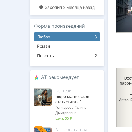
Заходил
2 месяца назад
Форма произведений
Любая
3
Роман
1
Повесть
2
AT рекомендует
Охо
парон
Фэнтези
Бюро магической
Anton 
статистики - 1
Гончарова Галина
Дмитриевна
Цена:
50 ₽
Альтернативная