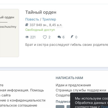
Тайный орден
ый орден
Повесть
/
Триллер
337 949
зн.
, 8,45
а.л.
Koschuschny
Свободный доступ
221
2
6
0
Брат и сестра расследуют гибель своих родител
НАПИСАТЬ НАМ
те
Идеи и предложения
чная информация. Помощь
Страница службы поддержки
 сайта
Создатель проекта:
Сергей Ша
Мы используем coo
ние о конфиденциальности
Подписаться на нас
Обработка данных 
ательское соглашение
соответствии с
Пол