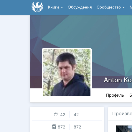
Книги
Обсуждения
Сообщество
М
Anton K
Профиль
Б
Произве
42
42
872
872