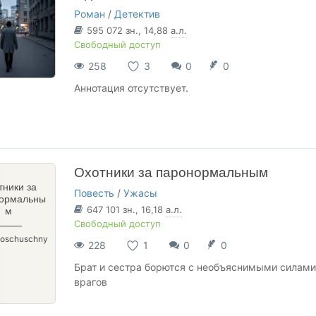
Роман
/
Детектив
595 072
зн.
, 14,88
а.л.
Свободный доступ
258
3
0
0
Аннотация отсутствует.
Охотники за паронормальным
тники за
Повесть
/
Ужасы
ормальны
647 101
зн.
, 16,18
а.л.
м
Свободный доступ
Koschuschny
228
1
0
0
Брат и сестра борются с необъяснимыми силами.
врагов