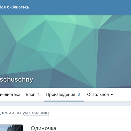
оя библиотека
oschuschny
иблиотека
Блог
Произведения
Остальное
1
3
дения по
умолчанию
Одиночка