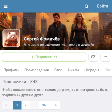
Войти
Сергей Фомичёв
Я не верю во вдохновение, я верю в дэдлайн
Подписаться
Профиль
Произведения
Блог
Циклы
Награды
Ком
Подписчики
·
843
Чтобы пользователь стал вашим другом, вы с ним должны быть
подписаны друг на друга.
<—
1
2
…
36
—>