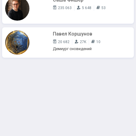
235 063
5 648
53
Павел Коршунов
20 682
27K
10
Демиург сновидений