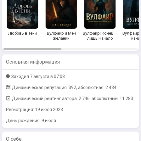
Любовь в Тени
Вулфаир и Меч
Вулфаир: Конец –
Вулфаир:
желаний
лишь Начало
изна
Основная информация
Заходил
7 августа в 07:08
Динамическая репутация: 392, абсолютная: 2 434
Динамический рейтинг автора: 2 746, абсолютный: 11 283
Регистрация:
19 июля 2023
День рождения: 9 июля
О себе