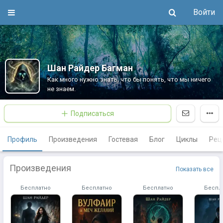
Войти
Шан Райдер Багман
Как много нужно знать, что бы понять, что мы ничего
не знаем.
Подписаться
Профиль
Произведения
Гостевая
Блог
Циклы
Рец
Произведения
Показать все
Бесплатно
Бесплатно
Бесплатно
Беспл