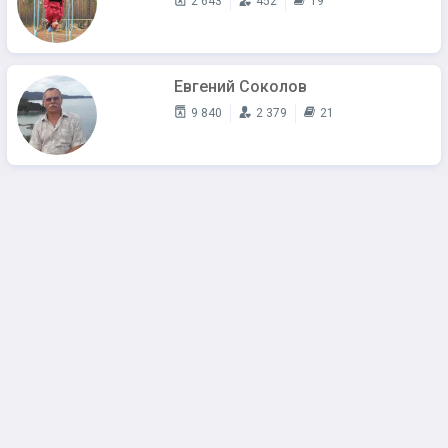
2 643
452
19
Евгений Соколов
9 840
2 379
21