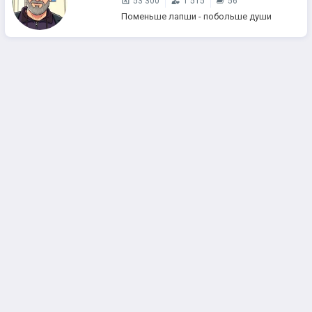
53 300
1 515
56
Поменьше лапши - побольше души