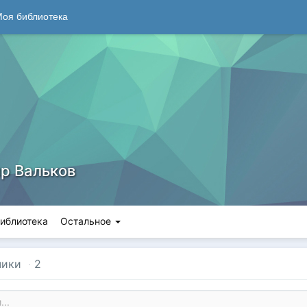
оя библиотека
р Вальков
иблиотека
Остальное
чики
·
2