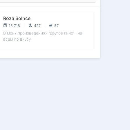
Roza Solnce
15 718
427
57
В моих произведениях "другое кино"- не
всем по вкусу