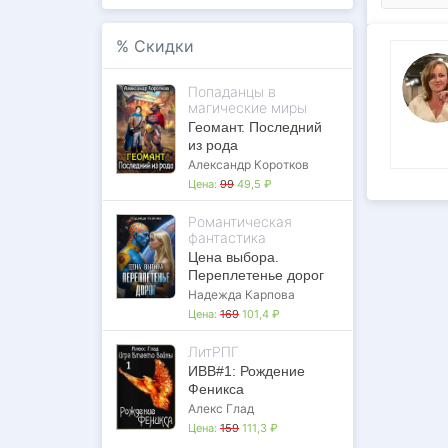
%
Скидки
Попаданцы в
магические миры
Геомант. Последний
из рода
Александр Коротков
Цена:
99
49,5 ₽
Романтическая
фантастика
Цена выбора.
Переплетенье дорог
Надежда Карпова
Цена:
169
101,4 ₽
ЛитРПГ
ИВВ#1: Рождение
Феникса
Алекс Глад
Цена:
159
111,3 ₽