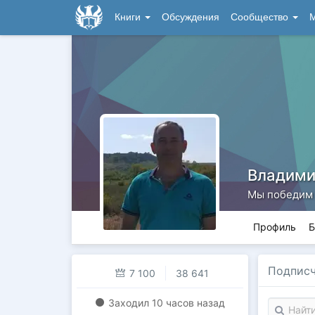
Книги
Обсуждения
Сообщество
М
Владими
Мы победим
Профиль
Б
Подпис
7 100
38 641
Заходил
10 часов назад