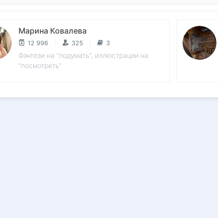
Марина Ковалева
12 996
325
3
Фэнтези на "подумать", иллюстрации на
"посмотреть"