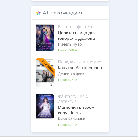
AT рекомендует
Бытовое фэнтези
Целительница для
генерала-дракона
Нинель Нуар
Цена:
249 ₽
Попаданцы в космос
ЭКСКЛЮЗИВ
Капитан без прошлого
Денис Кащеев
Цена:
145 ₽
Фантастический
детектив
Магнолия в твоём
саду. Часть 1
Кира Калинина
Цена:
149 ₽