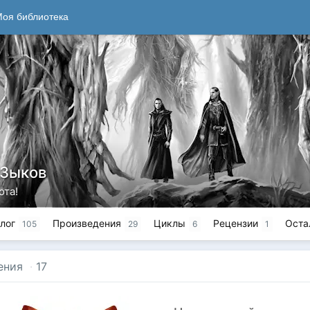
оя библиотека
 Зыков
ота!
лог
Произведения
Циклы
Рецензии
Оста
105
29
6
1
ения
·
17