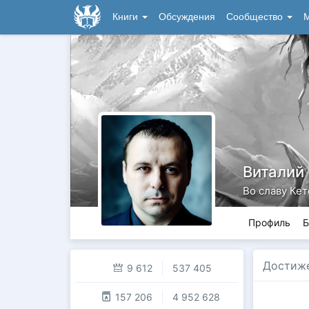
Книги
Обсуждения
Сообщество
М
Виталий
Во славу Кет
Профиль
Б
Достиж
9 612
537 405
157 206
4 952 628