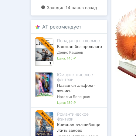
Заходил
14 часов назад
AT рекомендует
Попаданцы в космос
ЭКСКЛЮЗИВ
Капитан без прошлого
Денис Кащеев
Цена:
145 ₽
Юмористическое
фэнтези
Назвался эльфом -
женись!
Наталья Белецкая
Цена:
189 ₽
Романтическое
ЭКСКЛЮЗИВ
фэнтези
Книжная волшебница.
Жить заново