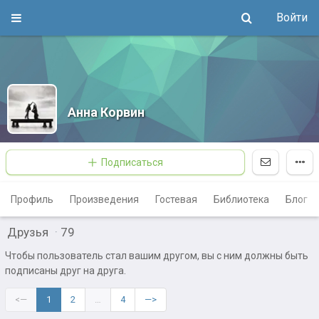
Войти
Aнна Корвин
Подписаться
Профиль
Произведения
Гостевая
Библиотека
Блог
Друзья
·
79
Чтобы пользователь стал вашим другом, вы с ним должны быть
подписаны друг на друга.
<—
1
2
…
4
—>