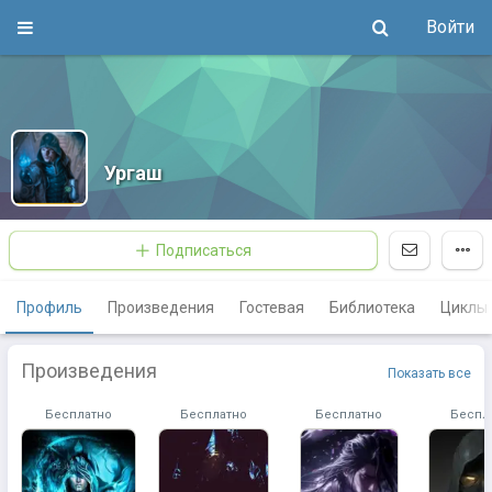
Войти
Ургаш
Подписаться
Профиль
Произведения
Гостевая
Библиотека
Циклы
Произведения
Показать все
Бесплатно
Бесплатно
Бесплатно
Беспл