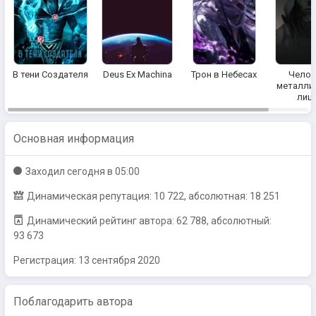
В тени Создателя
Deus Ex Machina
Трон в Небесах
Челов
металли
лиц
Основная информация
Заходил
сегодня в 05:00
Динамическая репутация: 10 722, абсолютная: 18 251
Динамический рейтинг автора: 62 788, абсолютный:
93 673
Регистрация:
13 сентября 2020
Поблагодарить автора