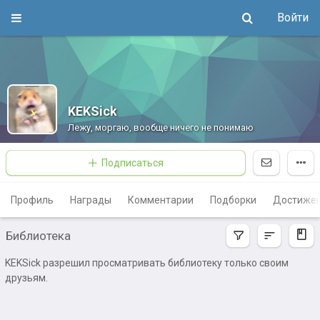
Войти
KEKSick
Лежу, моргаю, вообще ничего не понимаю
Подписаться
Профиль
Награды
Комментарии
Подборки
Достиже
Библиотека
KEKSick разрешил просматривать библиотеку только своим
друзьям.