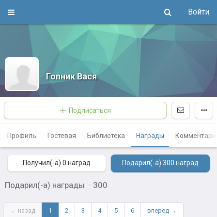
Войти
Гопник Вася
Подписаться
Профиль
Гостевая
Библиотека
Награды
Комментари
Получил(-а) 0
наград
Подарил(-а) 300
наград
Подарил(-а) награды
·
300
← назад
1
2
3
4
5
6
вперед →