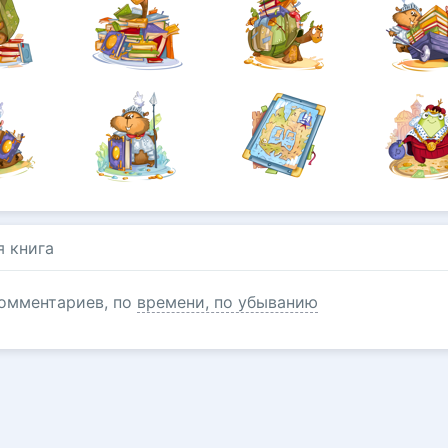
я книга
омментариев, по
времени, по убыванию