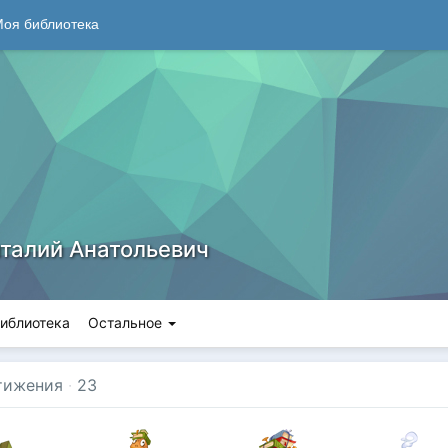
оя библиотека
италий Анатольевич
иблиотека
Остальное
тижения
·
23