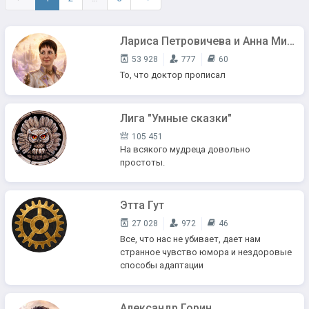
Лариса Петровичева и Анна Мирович
53 928
777
60
То, что доктор прописал
Лига "Умные сказки"
105 451
На всякого мудреца довольно
простоты.
Этта Гут
27 028
972
46
Все, что нас не убивает, дает нам
странное чувство юмора и нездоровые
способы адаптации
Александр Горин