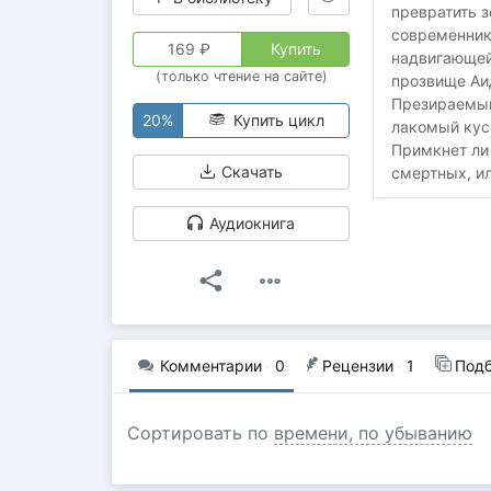
превратить з
современник,
169
₽
Купить
надвигающей
(только чтение на сайте)
прозвище Аид
Презираемый
20%
Купить цикл
лакомый кус
Примкнет ли
Скачать
смертных, ил
Аудиокнига
Комментарии
·
0
Рецензии
·
1
Под
Сортировать по
времени, по убыванию