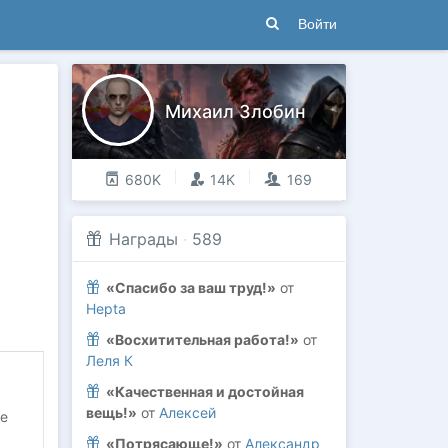
Войти
Михаил Злобин
680K
14K
169
Награды
·
589
«Спасибо за ваш труд!»
от
Hepta
«Восхитительная работа!»
от
Леля К
«Качественная и достойная
вещь!»
от
Алексей
е
«Потрясающе!»
от
Александр