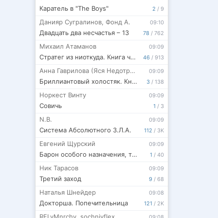
Каратель в "The Boys"
2
/
9
Данияр Сугралинов
,
Фонд А.
09:10
Двадцать два несчастья – 13
78
/
762
Михаил Атаманов
09:09
Стратег из ниоткуда. Книга четвёртая
46
/
913
Анна Гаврилова (Яся Недотрога)
09:09
Бриллиантовый холостяк. Книга 7
3
/
138
Норкест Винту
09:09
Совичь
1
/
3
N.B.
09:09
Система Абсолютного З.Л.А.
112
/
3K
Евгений Щурский
09:09
Барон особого назначения, том 4
1
/
40
Ник Тарасов
09:09
Третий заход
9
/
68
Наталья Шнейдер
09:08
Докторша. Попечительница
121
/
2K
RFLyMnrchy
,
sochniyflex
09:08