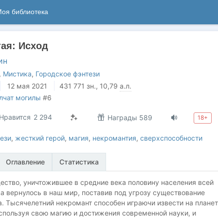
оя библиотека
тая: Исход
ин
,
Мистика
,
Городское фэнтези
12 мая 2021
431 771
зн.
, 10,79
а.л.
лчат могилы
#6
Нравится
2 294
Награды 589
18+
ези
,
жесткий герой
,
магия
,
некромантия
,
сверхспособности
Оглавление
Статистика
ество, уничтожившее в средние века половину населения всей
а вернулось в наш мир, поставив под угрозу существование
. Тысячелетний некромант способен играючи извести на планет
спользуя свою магию и достижения современной науки, и