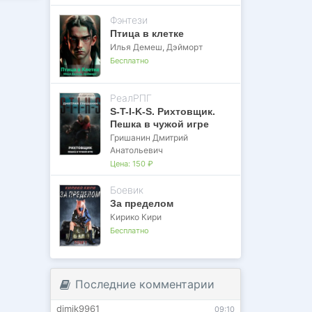
Фэнтези
Птица в клетке
Илья Демеш
,
Дэйморт
Бесплатно
РеалРПГ
S-T-I-K-S. Рихтовщик.
Пешка в чужой игре
Гришанин Дмитрий
Анатольевич
Цена:
150 ₽
Боевик
За пределом
Кирико Кири
Бесплатно
Последние комментарии
dimik9961
09:10