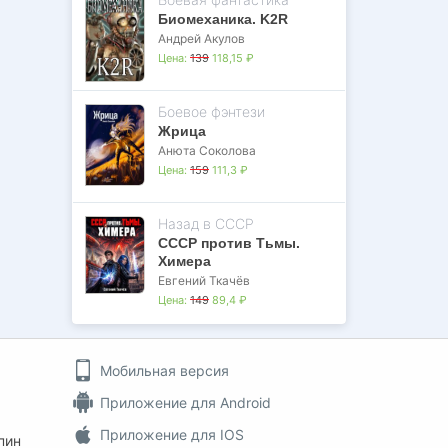
Биомеханика. K2R
Андрей Акулов
Цена:
139
118,15 ₽
Боевое фэнтези
Жрица
Анюта Соколова
Цена:
159
111,3 ₽
Назад в СССР
СССР против Тьмы.
Химера
Евгений Ткачёв
Цена:
149
89,4 ₽
Мобильная версия
Приложение для Android
Приложение для IOS
пин