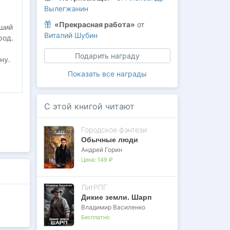
Вылегжанин
«Прекрасная работа»
от
вший
Виталий Шубин
род.
Подарить награду
ну.
Показать все награды
С этой книгой читают
Городское фэнтези
Обычные люди
Андрей Горин
Цена:
149 ₽
ЛитРПГ
Дикие земли. Шарп
Владимир Василенко
Бесплатно