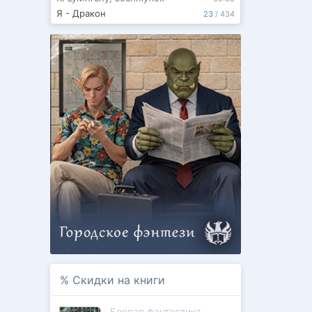
Я - Дракон
23
/
434
%
Скидки на книги
Боевая фантастика