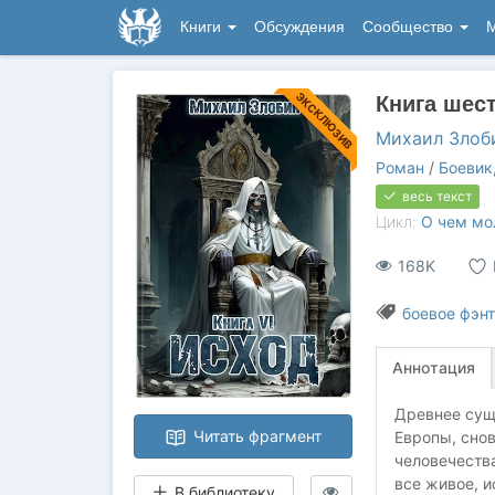
Книги
Обсуждения
Сообщество
М
ЭКСКЛЮЗИВ
Книга шес
Михаил Злоб
Роман
/
Боевик
весь текст
Цикл:
О чем мо
168K
боевое фэнт
Аннотация
Древнее сущ
Читать фрагмент
Европы, снов
человечества
все живое, и
В библиотеку