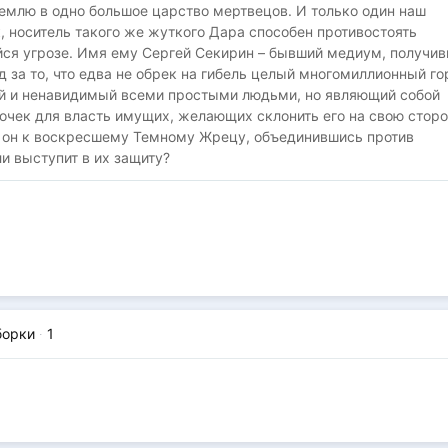
емлю в одно большое царство мертвецов. И только один наш
 носитель такого же жуткого Дара способен противостоять
ся угрозе. Имя ему Сергей Секирин – бывший медиум, получи
 за то, что едва не обрек на гибель целый многомиллионный го
 и ненавидимый всеми простыми людьми, но являющий собой
очек для власть имущих, желающих склонить его на свою сторо
 он к воскресшему Темному Жрецу, объединившись против
и выступит в их защиту?
борки
·
1