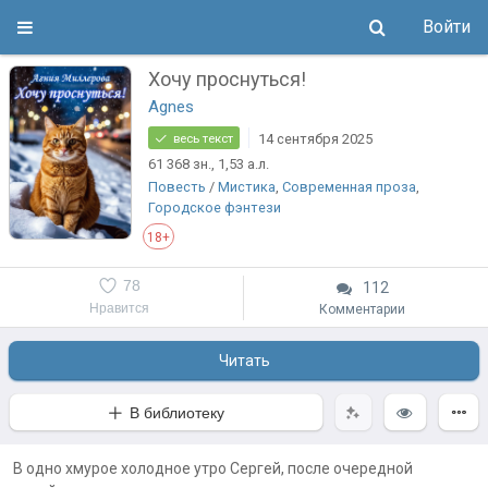
Войти
Хочу проснуться!
Agnes
14 сентября 2025
весь текст
61 368
зн.
, 1,53
а.л.
Повесть
/
Мистика
,
Современная проза
,
Городское фэнтези
18+
78
112
Нравится
Комментарии
Читать
В библиотеку
В одно хмурое холодное утро Сергей, после очередной