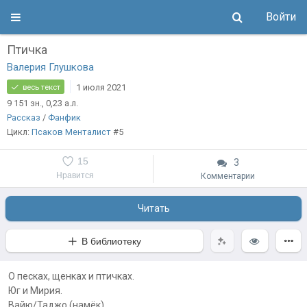
Войти
Птичка
Валерия Глушкова
1 июля 2021
весь текст
9 151
зн.
, 0,23
а.л.
Рассказ
/
Фанфик
Цикл:
Псаков Менталист
#5
15
3
Нравится
Комментарии
Читать
В библиотеку
О песках, щенках и птичках.
Юг и Мирия.
Вайю/Таджо (намёк)