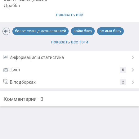
Драббл
G
показать все
Сайдстори.
Посвящается прекрасной Тайге Ри и её невероятной серии
белое солнце дознавателей
вайю блау
во имя блау
"Последняя из рода Блау" (Грозовая охота), а также Белому
солнцу дознавателей.
грозовая охота
последняя из рода блау
показать все тэги
Примечания автора:
Информация и статистика
По главе 24 5 тома и заявке № 50 "Записки о Мирии"
Цикл
6
В подборках
2
Комментарии
·
0