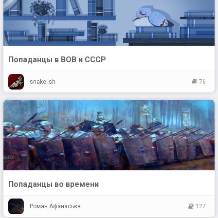
Попаданцы в ВОВ и СССР
snake_sh
76
Попаданцы во времени
Роман Афанасьєв
127