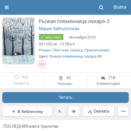
Войти
Рыжая племянница лекаря-3
Мария Заболотская
18 ноября 2019
весь текст
631 252
зн.
, 15,78
а.л.
Роман
/
Фэнтези
,
Сказка
,
Приключения
Цикл:
Рыжая племянница лекаря
#3
18+
704
39
718
Нравится
Награды
Комментарии
Читать
Скачать
В библиотеку
ПОСЛЕДНЯЯ книга трилогии.