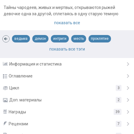
Тайны чародеев, живых и мертвых, открываются рыжей
девочке одна за другой, сплетаясь в одну старую темную
сказку, где говорится о крови, боли и обмане. Йель отважно
показать все
следует за Хорвеком, своим проводником в мире магии,
доверяя ему больше, чем самой себе. У них одна цель – узнать
главный секрет злой ведьмы, но на пути к разгадке придется
ведьма
демон
интриги
месть
проклятие
повстречаться с новыми врагами и мстительными призраками
разбойники
странствия
показать все тэги
прошлого…
Примечания автора:
Информация и статистика
РПЛ-4 в моих планах нет.
Оглавление
-1-
Цикл
3
7.03.18
-2-
Доп. материалы
7.03.18
2
-3-
7.03.18
Награды
39
Иллюстрации
-4-
7.03.18
Рецензии
«Спасибо за ваш труд!»
от
Хельга
7
-5-
7.03.18