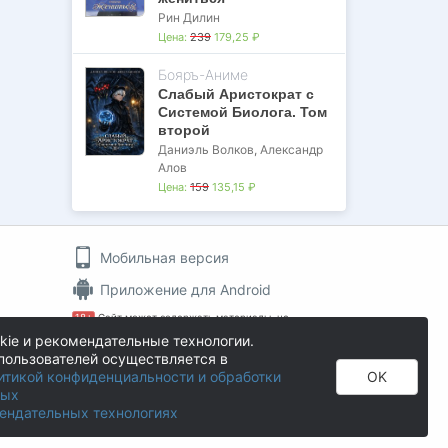
Рин Дилин
Цена:
239
179,25 ₽
Бояръ-Аниме
Слабый Аристократ с
Системой Биолога. Том
второй
Даниэль Волков
,
Александр
Алов
Цена:
159
135,15 ₽
Мобильная версия
Приложение для Android
18+
Сайт может содержать материалы, не
пин
предназначенные для просмотра лицами, не
kie и рекомендательные технологии.
достигшими 18 лет!
пользователей осуществляется в
На информационном ресурсе применяются
итикой конфиденциальности и обработки
OK
рекомендательные технологии
.
ных
Author.Today © 2016 - 2026
ендательных технологиях