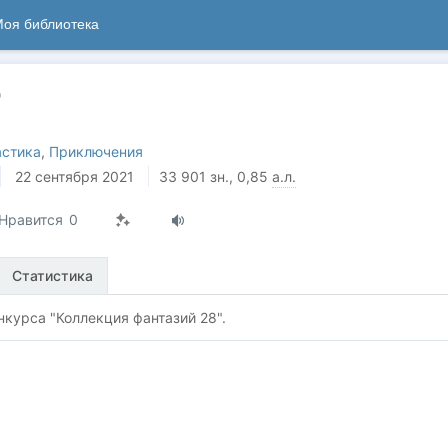
оя библиотека
р
астика
,
Приключения
22 сентября 2021
33 901
зн.
, 0,85
а.л.
Нравится
0
Статистика
нкурса "Коллекция фантазий 28".