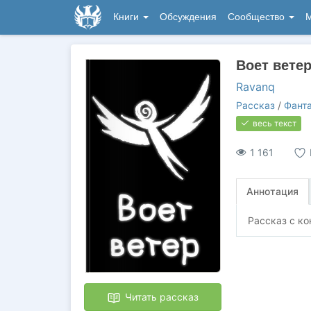
Книги
Обсуждения
Сообщество
М
Воет вете
Ravanq
Рассказ
/
Фант
весь текст
1 161
Аннотация
Рассказ с ко
Читать рассказ