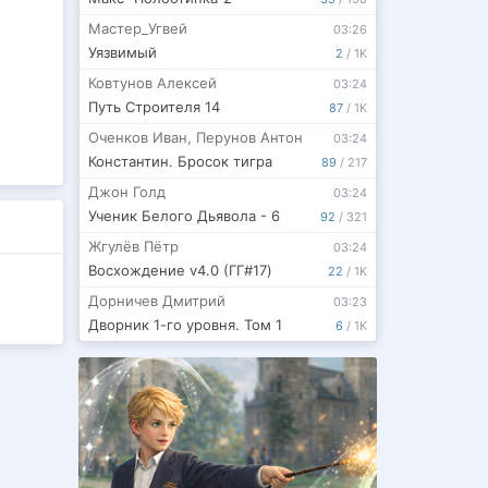
Мастер_Угвей
03:26
Уязвимый
2
/
1K
Ковтунов Алексей
03:24
Путь Строителя 14
87
/
1K
Оченков Иван
,
Перунов Антон
03:24
Константин. Бросок тигра
89
/
217
Джон Голд
03:24
Ученик Белого Дьявола - 6
92
/
321
Жгулёв Пётр
03:24
Восхождение v4.0 (ГГ#17)
22
/
1K
Дорничев Дмитрий
03:23
Дворник 1-го уровня. Том 1
6
/
1K