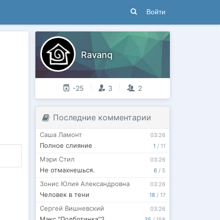
Войти
Ravanq
-25
3
2
Последние комментарии
Саша Ламонт
03:26
Полное слияние
1
/
11
Мэри Стил
03:26
Не отмахнешься.
6
/
5
Зонис Юлия Александровна
03:26
Человек в тени
18
/
17
Сергей Вишневский
03:26
Макс "Полботинка"2
35
/
158