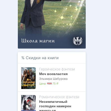
%
Скидки на книги
Героическое фэнтези
Меч всевластия
Эльмира Шабурова
Цена:
150
75 ₽
Романтическое фэнтези
Несимпатичный
господин намерен
жениться