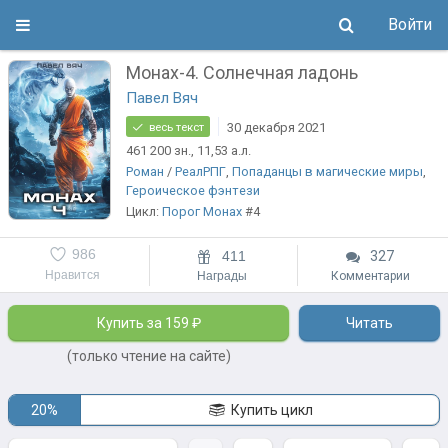
Войти
Монах-4. Солнечная ладонь
Павел Вяч
30 декабря 2021
весь текст
461 200
зн.
, 11,53
а.л.
Роман
/
РеалРПГ
,
Попаданцы в магические миры
,
Героическое фэнтези
Цикл:
Порог Монах
#4
986
411
327
Нравится
Награды
Комментарии
Купить за 159 ₽
Читать
(только чтение на сайте)
20%
Купить цикл