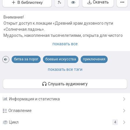
Скачать
В библиотеку
Внимание!
Открыт доступ к локации «Древний храм духовного пути
«Солнечная ладонь».
Мудрость, накопленная тысячелетиями, открыта для чистого
телом и душой.
показать все
Войти? Да/Нет
Примечания автора:
битва за порог
боевые искусства
приключения
Первая книга цикла:
https://author.today/work/106544
прокачка
развитие героя
система
становление героя
показать все тэги
Книги Ника выложены вот здесь:
фэнтези
https://author.today/u/nickwatcher/works
Слушать аудиокнигу
Информация и статистика
Оглавление
Глава 1
Цикл
4
2.11.21