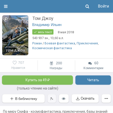
Войти
Том Джоу
Владимир Ильин
8 мая 2018
весь текст
543 937
зн.
, 13,60
а.л.
Роман
/
Боевая фантастика
,
Приключения
,
Космическая фантастика
707
200
60
Нравится
Награды
Комментарии
Купить за 49 ₽
Читать
(только чтение на сайте)
Скачать
В библиотеку
По миру Скифа - космофантастика, приключения, базы знаний