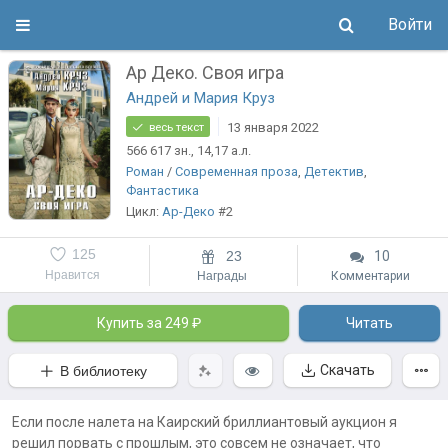
Войти
Ар Деко. Своя игра
Андрей и Мария Круз
13 января 2022
весь текст
566 617
зн.
, 14,17
а.л.
Роман
/
Современная проза
,
Детектив
,
Фантастика
Цикл:
Ар-Деко
#2
125
23
10
Нравится
Награды
Комментарии
Купить за 249 ₽
Читать
Скачать
В библиотеку
Если после налета на Каирский бриллиантовый аукцион я
решил порвать с прошлым, это совсем не означает, что