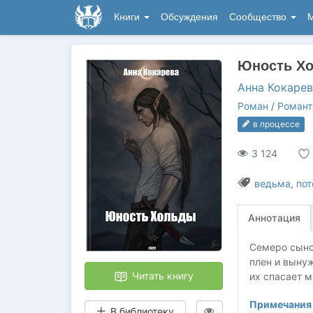
Книги
Обсуждения
Сообщество
М
Юность Х
Анна Кокарев
Роман
/
Романт
в процессе
3 124
ведьма
,
пот
Аннотация
Семеро сыно
плен и вынуж
Читать книгу
их спасает м
Примечания 
В библиотеку