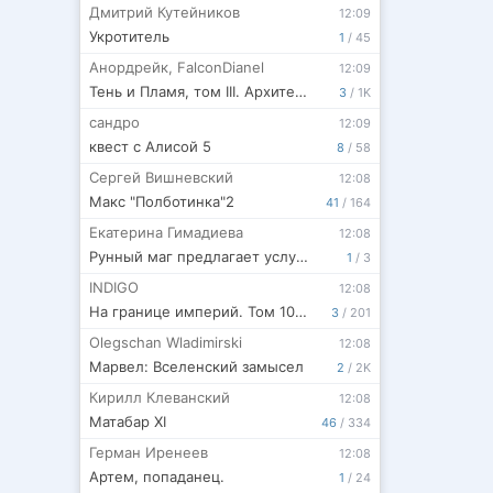
Дмитрий Кутейников
12:09
Укротитель
1
/
45
Анордрейк
,
FalconDianel
12:09
Тень и Пламя, том III. Архитекторы мира
3
/
1K
сандро
12:09
квест с Алисой 5
8
/
58
Сергей Вишневский
12:08
Макс "Полботинка"2
41
/
164
Екатерина Гимадиева
12:08
Рунный маг предлагает услуги
1
/
3
INDIGO
12:08
На границе империй. Том 10. Часть 16.
3
/
201
Olegschan Wladimirski
12:08
Марвел: Вселенский замысел
2
/
2K
Кирилл Клеванский
12:08
Матабар XI
46
/
334
Герман Иренеев
12:08
Артем, попаданец.
1
/
24