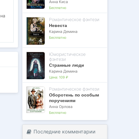
Анна Киса
Бесплатно
 на
Романтическое фэнтези
Невеста
Карина Демина
Бесплатно
Юмористическое
фэнтези
Странные люди
Карина Демина
Цена:
109 ₽
Романтическое фэнтези
Оборотень по особым
поручениям
Анна Орлова
Бесплатно
Последние комментарии