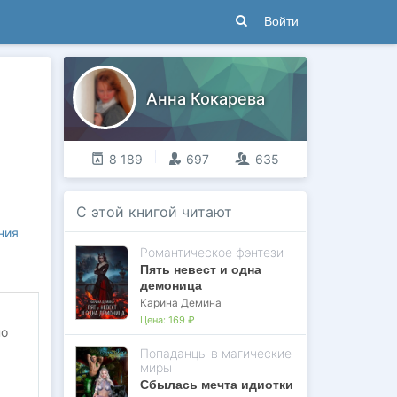
Войти
Анна Кокарева
8 189
697
635
С этой книгой читают
ния
Романтическое фэнтези
Пять невест и одна
демоница
Карина Демина
Цена:
169 ₽
но
Попаданцы в магические
миры
Сбылась мечта идиотки