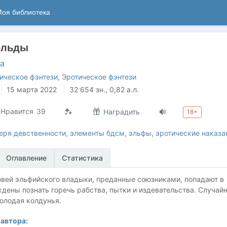
оя библиотека
ольды
а
ическое фэнтези
,
Эротическое фэнтези
15 марта 2022
32 654
зн.
, 0,82
а.л.
Нравится
39
Наградить
18+
еря девственности
,
элементы бдсм
,
эльфы
,
эротические наказа
Оглавление
Статистика
вей эльфийского владыки, преданные союзниками, попадают в
дены познать горечь рабства, пытки и издевательства. Случай
олодая колдунья.
автора: