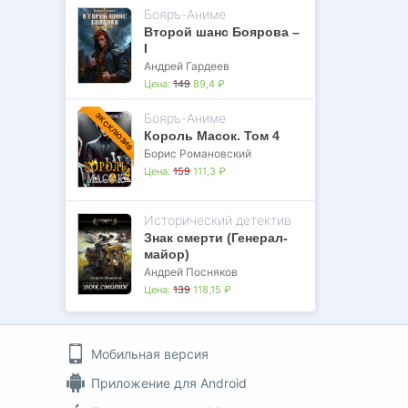
Бояръ-Аниме
Второй шанс Боярова –
I
Андрей Гардеев
Цена:
149
89,4 ₽
Бояръ-Аниме
ЭКСКЛЮЗИВ
Король Масок. Том 4
Борис Романовский
Цена:
159
111,3 ₽
Исторический детектив
Знак смерти (Генерал-
майор)
Андрей Посняков
Цена:
139
118,15 ₽
Мобильная версия
Приложение для Android