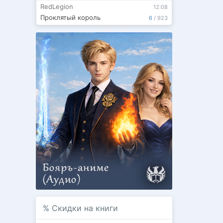
RedLegion
12:08
Проклятый король
6
/
923
%
Скидки на книги