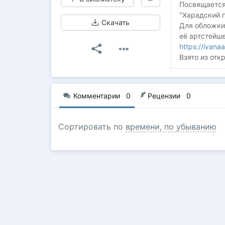
Посвящается 
"Харадский п
Скачать
Для обложки 
её артстейше
https://ivana
Взято из отк
Комментарии
·
0
Рецензии
·
0
Сортировать по
времени, по убыванию