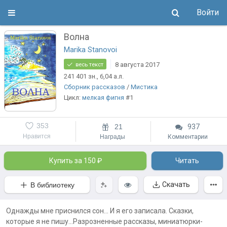
Войти
Волна
Marika Stanovoi
8 августа 2017
весь текст
241 401
зн.
, 6,04
а.л.
Сборник рассказов
/
Мистика
Цикл:
мелкая фигня
#1
353
21
937
Нравится
Награды
Комментарии
Купить за 150 ₽
Читать
Скачать
В библиотеку
Однажды мне приснился сон... И я его записала. Сказки,
которые я не пишу...Разрозненные рассказы, миниатюрки-