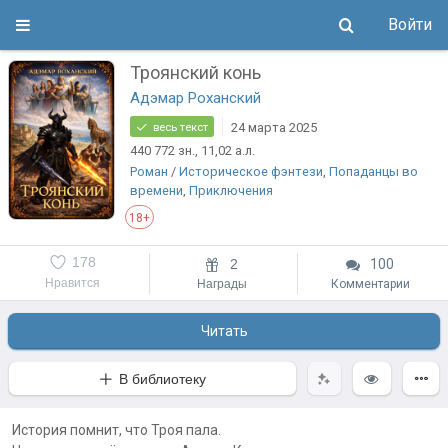
Войти
Троянский конь
Адэмар Роханский
24 марта 2025
весь текст
440 772
зн.
, 11,02
а.л.
Роман
/
Историческое фэнтези
,
Попаданцы во
времени
,
Приключения
18+
178
2
100
Нравится
Награды
Комментарии
Читать
В библиотеку
История помнит, что Троя пала.