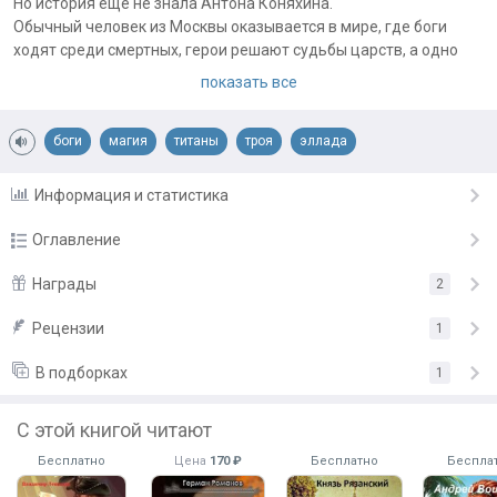
Но история ещё не знала Антона Коняхина.
Обычный человек из Москвы оказывается в мире, где боги
ходят среди смертных, герои решают судьбы царств, а одно
неверное решение способно разжечь войну на века.
показать все
Он знает, чем всё должно закончиться.
Но сможет ли один человек обмануть саму судьбу?
боги
магия
титаны
троя
эллада
Примечания автора:
Информация и статистика
Оглавление
Пролог
Награды
2
9.09.22
Глава 1
Рецензии
«Спасибо за ваш труд!»
от
Spectref
22.07.22
1
Глава 2
«Мне очень нравится!»
от
Альбер Нагой
19.08.22
В подборках
1
Глава 3
25.08.22
Подарить награду
С этой книгой читают
Глава 4
27.08.22
Бесплатно
Цена
170 ₽
Бесплатно
Беспла
Глава 5
23.11.24