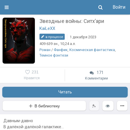
Войти
Звездные войны: Ситх’ари
KaiLeXX
1 декабря 2023
в процессе
409 639
зн.
, 10,24
а.л.
Роман
/
Фанфик
,
Космическая фантастика
,
Темное фэнтези
231
171
Нравится
Комментарии
Читать
В библиотеку
Давным-давно
В далёкой-далёкой галактике…