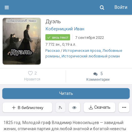
Войти
Дуэль
Коберницкий Иван
7 сентября 2022
весь текст
7 772
зн.
, 0,19
а.л.
Рассказ
/
Историческая проза
,
Любовные
романы
,
Исторический любовный роман
2
5
Нравится
Комментарии
Читать
Скачать
В библиотеку
1825 год. Молодой граф Владимир Новосильцев — завидный
жених, отличная партия для любой знатной и богатой невесты