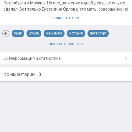
Петербурга и Москвы. Но предложение одной девушке он уже
сделал. Вот только Екатерина Орлова, его мать, совершенно не
рада такой самодеятельности.
показать все
Примечания автора:
Место действия: Санкт-Петербург. Время действия: 1825 год.
брак
дуэль
женитьба
история
петербург
Первая редакция. Может, что-то поменяю и исправлю в
родители и дети
санкт петербург
показать все тэги
дальнейшем.
Информация и статистика
Комментарии
·
0