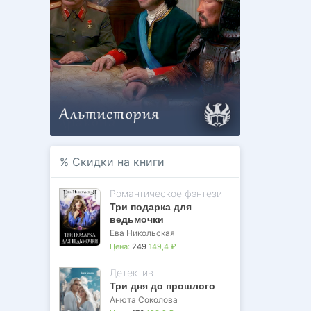
%
Скидки на книги
Романтическое фэнтези
Три подарка для
ведьмочки
Ева Никольская
Цена:
249
149,4 ₽
Детектив
Три дня до прошлого
Анюта Соколова