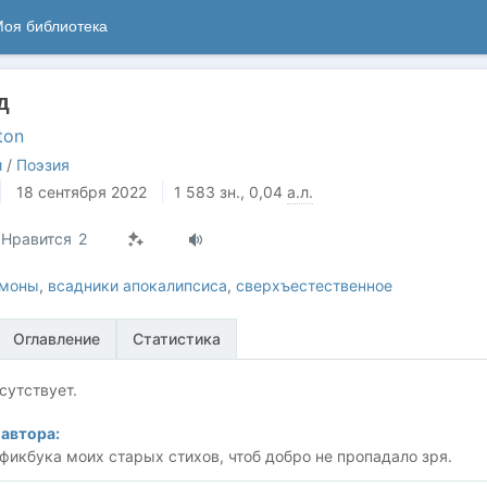
оя библиотека
д
ton
и
/
Поэзия
18 сентября 2022
1 583
зн.
, 0,04
а.л.
Нравится
2
емоны
,
всадники апокалипсиса
,
сверхъестественное
Оглавление
Статистика
сутствует.
автора:
фикбука моих старых стихов, чтоб добро не пропадало зря.