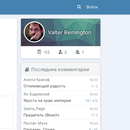
Войти
Valter Remington
-55
3
1
Последние комментарии
Анела Красаф
18:45
Отнимающий радость
1
/
0
Ян Бадевский
18:45
Ярость на краю империи
14
/
476
Sasha_Page
18:44
Предатель (Bleach)
1
/
0
Руслан Муха
18:44
Партизан. Отряд
3
/
95