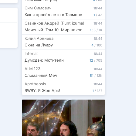
Сим Симович
18:44
Как я провёл лето в Талморе
1
/
43
Савинков Андрей (Funt izuma)
18:44
Меченый. Том 10. Мир никогда не будет прежним
153
/
1K
Юлия Арниева
18:44
Окна на Луару
4
/
100
Inferiat
18:44
Думсдэй: Мстители
12
/
705
Atlet123
18:44
Сломанный Меч
51
/
13K
Apotheosis
18:44
RWBY: Я Жон Арк!
1
/
187