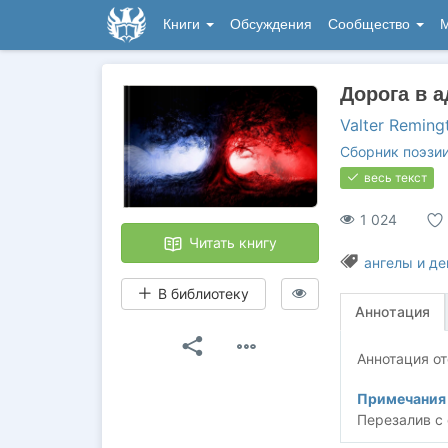
Книги
Обсуждения
Сообщество
М
Дорога в а
Valter Reming
Сборник поэзи
весь текст
1 024
Читать книгу
ангелы и д
В библиотеку
Аннотация
Аннотация от
Примечания 
Перезалив с 