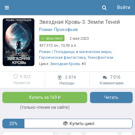
Войти
Звездная Кровь-3. Земли Теней
Роман Прокофьев
2 мая 2023
весь текст
437 313
зн.
, 10,93
а.л.
Роман
/
Попаданцы в магические миры
,
Героическая фантастика
,
Технофэнтези
Цикл:
Звездная Кровь
#3
9 922
2 874
7 016
Нравится
Награды
Комментарии
Купить за 169 ₽
Читать
(только чтение на сайте)
20%
Купить цикл