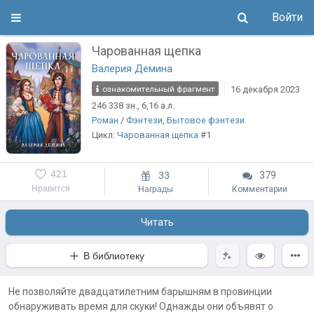
Войти
Чарованная щепка
Валерия Демина
16 декабря 2023
ознакомительный фрагмент
246 338
зн.
, 6,16
а.л.
Роман
/
Фэнтези
,
Бытовое фэнтези
Цикл:
Чарованная щепка
#1
421
33
379
Нравится
Награды
Комментарии
Читать
В библиотеку
Не позволяйте двадцатилетним барышням в провинции
обнаруживать время для скуки! Однажды они объявят о