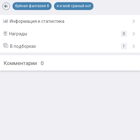
буйная фантазия 8
я и мой сраный кот
Информация и статистика
Награды
0
В подборках
1
Подарить награду
Комментарии
·
0