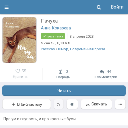
Войти
Пачуха
Анна Кокарева
3 апреля 2023
весь текст
5 244
зн.
, 0,13
а.л.
Рассказ
/
Юмор
,
Современная проза
55
0
44
Нравится
Награды
Комментарии
Читать
Скачать
В библиотеку
Про ум и глупость, и про красные бусы.