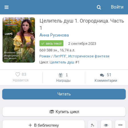
Войти
Целитель душ 1. Огородница. Часть
1
Анна Русинова
2 сентября 2023
весь текст
669 588
зн.
, 16,74
а.л.
Роман
/
ЛитРПГ
,
Историческое фэнтези
Цикл:
Целитель душ
#1
83
1
51
Нравится
Награды
Комментарии
Читать
Купить цикл
В библиотеку