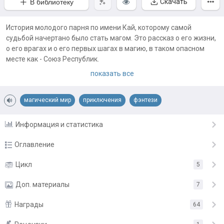
Скачать
В библиотеку
История молодого парня по имени Кай, которому самой
судьбой начертано было стать магом. Это рассказ о его жизни,
о его врагах и о его первых шагах в магию, в таком опасном
месте как - Союз Республик.
Эпоха ведьм давно прошла, но ничего не забыто... просто
показать все
война теперь идет по другим правилам.
Примечания автора:
магический мир
приключения
фэнтези
Обложка -
https://vk.com/oblojki_kdk
Информация и статистика
Оглавление
Пролог, первая ночь
Цикл
5
26.06.23
Глава первая, в которой Кая находят проблемы
Доп. материалы
22.10.23
7
Глава вторая, расследовательная
27.12.23
Награды
64
Иллюстрации
Глава третья, загадки
29.12.23