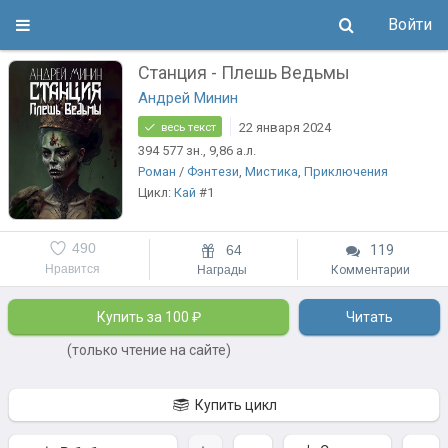
Войти
Станция - Плешь Ведьмы
Андрей Минин
22 января 2024
весь текст
394 577
зн.
, 9,86
а.л.
Роман
/
Фэнтези
,
Мистика
,
Приключения
Цикл:
Кай
#1
490
64
119
Нравится
Награды
Комментарии
Купить за 100 ₽
Читать
(только чтение на сайте)
Купить цикл