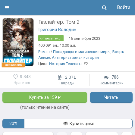
Войти
Газлайтер. Том 2
Григорий Володин
16 сентября 2023
весь текст
400 091
зн.
, 10,00
а.л.
Роман
/
Попаданцы в магические миры
,
Бояръ-
Аниме
,
Альтернативная история
Цикл:
История Телепата
#2
9 843
2 371
786
Нравится
Награды
Комментарии
Купить за 159 ₽
Читать
(только чтение на сайте)
20%
Купить цикл