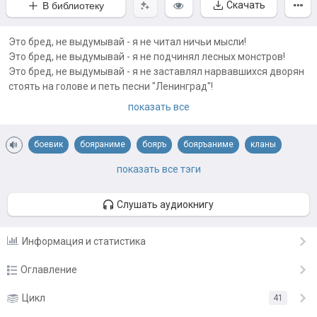
Скачать
В библиотеку
Это бред, не выдумывай - я не читал ничьи мысли!
Это бред, не выдумывай - я не подчинял лесных монстров!
Это бред, не выдумывай - я не заставлял нарвавшихся дворян
стоять на голове и петь песни "Ленинград"!
Этого не было! Это чушь из интернета!
показать все
Ты сама видела? Ладно, расслабься, это была просто шутка. Ты
слишком остро на всё реагируешь. Нет, это не газлайтинг! Ни в
боевик
бояраниме
бояръ
бояръаниме
кланы
коем разе! Не выдумывай, это бред!
магия
попаданцы
российская империя
показать все тэги
Примечания автора:
❗ Развлекательная история про сильного гг под оркестр из
баянов и роялей, с фансервисом
Слушать аудиокнигу
❗ Больше подписок на профиль, лайков и поддержки от
Информация и статистика
читателей - быстрее прода
Прода раз в два дня в 0 15 мск
Оглавление
Глава 1 - Стоп, снято!
Цикл
41
15.08.23